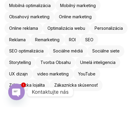
Mobilná optimalizácia
Mobilný marketing
Obsahový marketing
Online marketing
Online reklama
Optimalizácia webu
Personalizácia
Reklama
Remarketing
ROI
SEO
SEO optimalizácia
Sociálne médiá
Sociálne siete
Storytelling
Tvorba Obsahu
Umelá inteligencia
UX dizajn
video marketing
YouTube
1
Zákaznícka lojalita
Zákaznícka skúsenosť
Kontaktujte nás
Open chaty