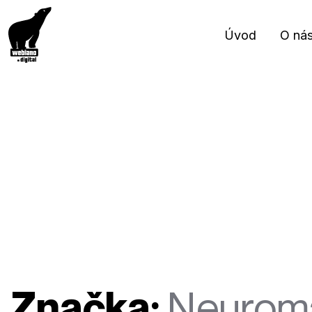
Úvod
O ná
Značka:
Neuroma