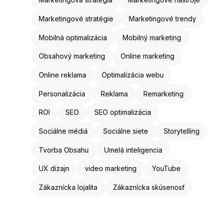
Marketingové stratégie
Marketingové trendy
Mobilná optimalizácia
Mobilný marketing
Obsahový marketing
Online marketing
Online reklama
Optimalizácia webu
Personalizácia
Reklama
Remarketing
ROI
SEO
SEO optimalizácia
Sociálne médiá
Sociálne siete
Storytelling
Tvorba Obsahu
Umelá inteligencia
UX dizajn
video marketing
YouTube
Zákaznícka lojalita
Zákaznícka skúsenosť