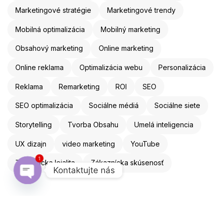
Marketingové stratégie
Marketingové trendy
Mobilná optimalizácia
Mobilný marketing
Obsahový marketing
Online marketing
Online reklama
Optimalizácia webu
Personalizácia
Reklama
Remarketing
ROI
SEO
SEO optimalizácia
Sociálne médiá
Sociálne siete
Storytelling
Tvorba Obsahu
Umelá inteligencia
UX dizajn
video marketing
YouTube
1
Zákaznícka lojalita
Zákaznícka skúsenosť
Kontaktujte nás
Open chaty