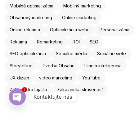
Mobilná optimalizácia
Mobilný marketing
Obsahový marketing
Online marketing
Online reklama
Optimalizácia webu
Personalizácia
Reklama
Remarketing
ROI
SEO
SEO optimalizácia
Sociálne médiá
Sociálne siete
Storytelling
Tvorba Obsahu
Umelá inteligencia
UX dizajn
video marketing
YouTube
Zákaznícka lojalita
Zákaznícka skúsenosť
1
Kontaktujte nás
Open chaty