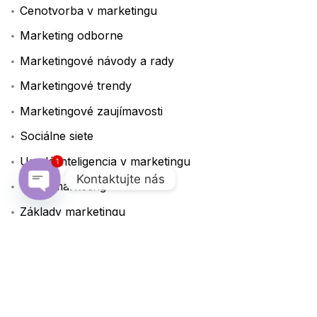
Cenotvorba v marketingu
Marketing odborne
Marketingové návody a rady
Marketingové trendy
Marketingové zaujímavosti
Sociálne siete
Umelá inteligencia v marketingu
1
Kontaktujte nás
Video marketing
Open chaty
Základy marketingu
Značky
A/B testovanie
AI
Analýza dát
Automatizácia