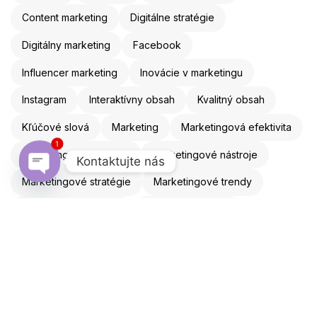
Content marketing
Digitálne stratégie
Digitálny marketing
Facebook
Influencer marketing
Inovácie v marketingu
Instagram
Interaktívny obsah
Kvalitný obsah
Kľúčové slová
Marketing
Marketingová efektivita
1
Marketingová stratégia
Marketingové nástroje
Kontaktujte nás
Marketingové stratégie
Marketingové trendy
Open chaty
Mobilná optimalizácia
Mobilný marketing
Obsahový marketing
Online marketing
Online reklama
Optimalizácia webu
Personalizácia
Reklama
Remarketing
ROI
SEO