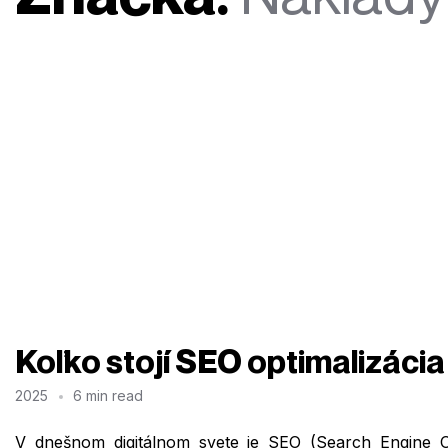
Koľko stojí SEO optimalizácia
2025
6 min read
V dnešnom digitálnom svete je SEO (Search Engine O