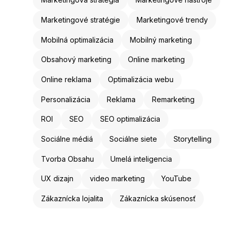
Marketingové stratégie
Marketingové trendy
Mobilná optimalizácia
Mobilný marketing
Obsahový marketing
Online marketing
Online reklama
Optimalizácia webu
Personalizácia
Reklama
Remarketing
ROI
SEO
SEO optimalizácia
Sociálne médiá
Sociálne siete
Storytelling
Tvorba Obsahu
Umelá inteligencia
UX dizajn
video marketing
YouTube
Zákaznícka lojalita
Zákaznícka skúsenosť