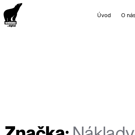
Úvod
O ná
Značka:
Náklady