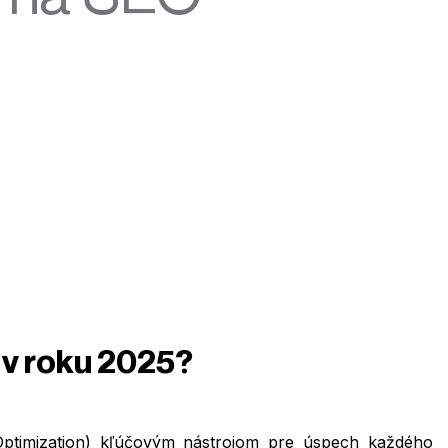
 v roku 2025?
ptimization) kľúčovým nástrojom pre úspech každého