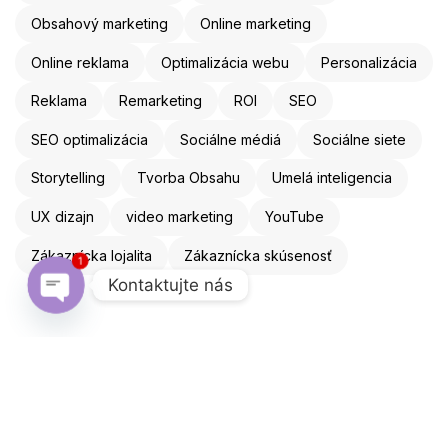
Obsahový marketing
Online marketing
Online reklama
Optimalizácia webu
Personalizácia
Reklama
Remarketing
ROI
SEO
SEO optimalizácia
Sociálne médiá
Sociálne siete
Storytelling
Tvorba Obsahu
Umelá inteligencia
UX dizajn
video marketing
YouTube
Zákaznícka lojalita
Zákaznícka skúsenosť
1
Kontaktujte nás
Open chaty