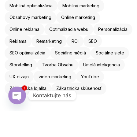
Mobilná optimalizácia
Mobilný marketing
Obsahový marketing
Online marketing
Online reklama
Optimalizácia webu
Personalizácia
Reklama
Remarketing
ROI
SEO
SEO optimalizácia
Sociálne médiá
Sociálne siete
Storytelling
Tvorba Obsahu
Umelá inteligencia
UX dizajn
video marketing
YouTube
1
Zákaznícka lojalita
Zákaznícka skúsenosť
Kontaktujte nás
Open chaty