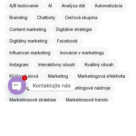
A/B testovanie
AI
Analýza dát
Automatizácia
Branding
Chatboty
Cieľová skupina
Content marketing
Digitálne stratégie
Digitálny marketing
Facebook
Influencer marketing
Inovácie v marketingu
Instagram
Interaktívny obsah
Kvalitný obsah
Kľúčové slová
Marketing
Marketingová efektivita
1
Kontaktujte nás
Marketingová stratégia
Marketingové nástroje
Open chaty
Marketingové stratégie
Marketingové trendy
Mobilná optimalizácia
Mobilný marketing
Obsahový marketing
Online marketing
Online reklama
Optimalizácia webu
Personalizácia