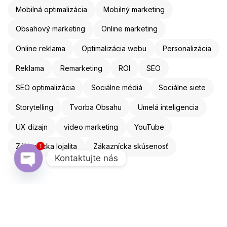
Mobilná optimalizácia
Mobilný marketing
Obsahový marketing
Online marketing
Online reklama
Optimalizácia webu
Personalizácia
Reklama
Remarketing
ROI
SEO
SEO optimalizácia
Sociálne médiá
Sociálne siete
Storytelling
Tvorba Obsahu
Umelá inteligencia
UX dizajn
video marketing
YouTube
1
Zákaznícka lojalita
Zákaznícka skúsenosť
Kontaktujte nás
Open chaty