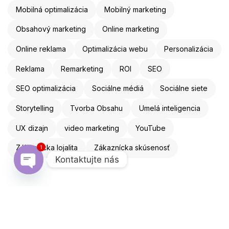
Mobilná optimalizácia
Mobilný marketing
Obsahový marketing
Online marketing
Online reklama
Optimalizácia webu
Personalizácia
Reklama
Remarketing
ROI
SEO
SEO optimalizácia
Sociálne médiá
Sociálne siete
Storytelling
Tvorba Obsahu
Umelá inteligencia
UX dizajn
video marketing
YouTube
1
Zákaznícka lojalita
Zákaznícka skúsenosť
Kontaktujte nás
Open chaty