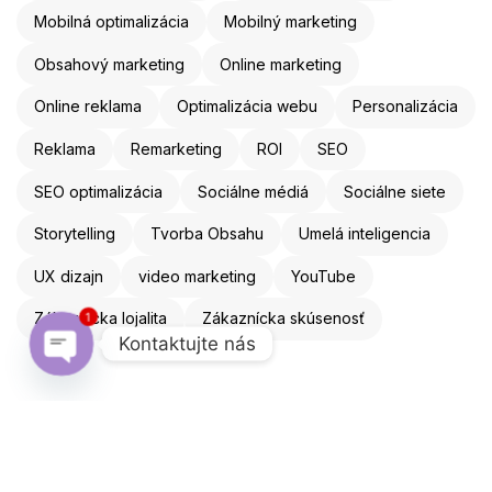
Mobilná optimalizácia
Mobilný marketing
Obsahový marketing
Online marketing
Online reklama
Optimalizácia webu
Personalizácia
Reklama
Remarketing
ROI
SEO
SEO optimalizácia
Sociálne médiá
Sociálne siete
Storytelling
Tvorba Obsahu
Umelá inteligencia
UX dizajn
video marketing
YouTube
1
Zákaznícka lojalita
Zákaznícka skúsenosť
Kontaktujte nás
Open chaty