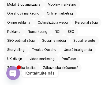
Mobilná optimalizácia
Mobilný marketing
Obsahový marketing
Online marketing
Online reklama
Optimalizácia webu
Personalizácia
Reklama
Remarketing
ROI
SEO
SEO optimalizácia
Sociálne médiá
Sociálne siete
Storytelling
Tvorba Obsahu
Umelá inteligencia
UX dizajn
video marketing
YouTube
1
Zákaznícka lojalita
Zákaznícka skúsenosť
Kontaktujte nás
Open chaty