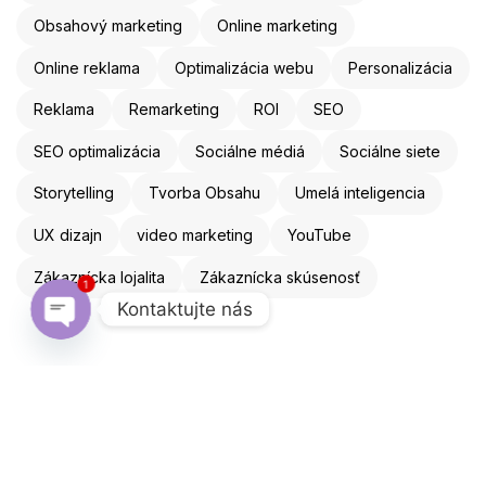
Obsahový marketing
Online marketing
Online reklama
Optimalizácia webu
Personalizácia
Reklama
Remarketing
ROI
SEO
SEO optimalizácia
Sociálne médiá
Sociálne siete
Storytelling
Tvorba Obsahu
Umelá inteligencia
UX dizajn
video marketing
YouTube
Zákaznícka lojalita
Zákaznícka skúsenosť
1
Kontaktujte nás
Open chaty