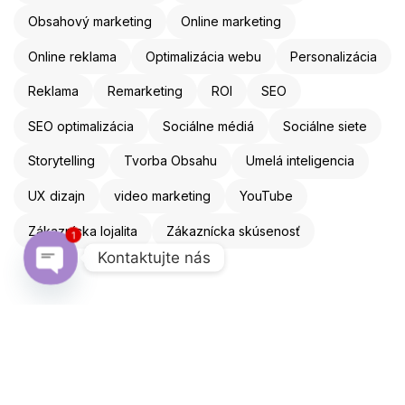
Obsahový marketing
Online marketing
Online reklama
Optimalizácia webu
Personalizácia
Reklama
Remarketing
ROI
SEO
SEO optimalizácia
Sociálne médiá
Sociálne siete
Storytelling
Tvorba Obsahu
Umelá inteligencia
UX dizajn
video marketing
YouTube
Zákaznícka lojalita
Zákaznícka skúsenosť
1
Kontaktujte nás
Open chaty