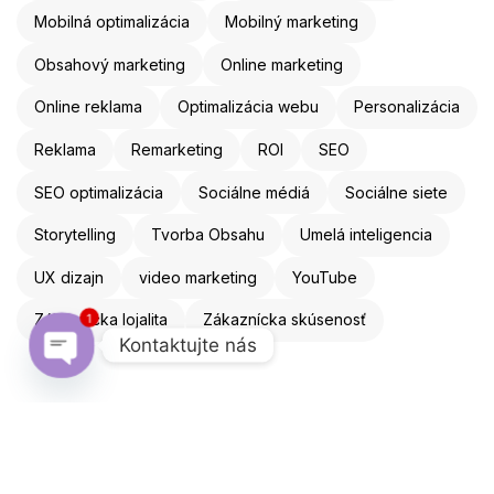
Mobilná optimalizácia
Mobilný marketing
Obsahový marketing
Online marketing
Online reklama
Optimalizácia webu
Personalizácia
Reklama
Remarketing
ROI
SEO
SEO optimalizácia
Sociálne médiá
Sociálne siete
Storytelling
Tvorba Obsahu
Umelá inteligencia
UX dizajn
video marketing
YouTube
Zákaznícka lojalita
Zákaznícka skúsenosť
1
Kontaktujte nás
Open chaty