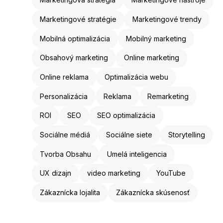
Marketingové stratégie
Marketingové trendy
Mobilná optimalizácia
Mobilný marketing
Obsahový marketing
Online marketing
Online reklama
Optimalizácia webu
Personalizácia
Reklama
Remarketing
ROI
SEO
SEO optimalizácia
Sociálne médiá
Sociálne siete
Storytelling
Tvorba Obsahu
Umelá inteligencia
UX dizajn
video marketing
YouTube
Zákaznícka lojalita
Zákaznícka skúsenosť