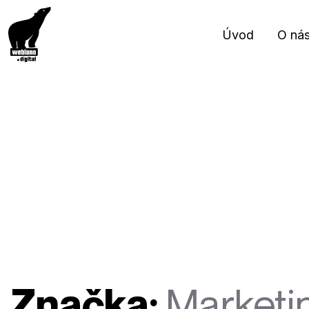
Úvod
O ná
Značka:
Marketi