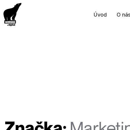
Úvod
O ná
Značka:
Marketi