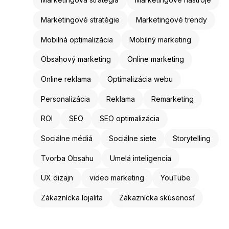
Marketingové stratégie
Marketingové trendy
Mobilná optimalizácia
Mobilný marketing
Obsahový marketing
Online marketing
Online reklama
Optimalizácia webu
Personalizácia
Reklama
Remarketing
ROI
SEO
SEO optimalizácia
Sociálne médiá
Sociálne siete
Storytelling
Tvorba Obsahu
Umelá inteligencia
UX dizajn
video marketing
YouTube
Zákaznícka lojalita
Zákaznícka skúsenosť