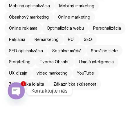
Mobilná optimalizácia
Mobilný marketing
Obsahový marketing
Online marketing
Online reklama
Optimalizácia webu
Personalizácia
Reklama
Remarketing
ROI
SEO
SEO optimalizácia
Sociálne médiá
Sociálne siete
Storytelling
Tvorba Obsahu
Umelá inteligencia
UX dizajn
video marketing
YouTube
1
Zákaznícka lojalita
Zákaznícka skúsenosť
Kontaktujte nás
Open chaty