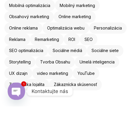
Mobilná optimalizácia
Mobilný marketing
Obsahový marketing
Online marketing
Online reklama
Optimalizácia webu
Personalizácia
Reklama
Remarketing
ROI
SEO
SEO optimalizácia
Sociálne médiá
Sociálne siete
Storytelling
Tvorba Obsahu
Umelá inteligencia
UX dizajn
video marketing
YouTube
Zákaznícka lojalita
Zákaznícka skúsenosť
1
Kontaktujte nás
Open chaty