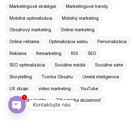
Marketingové stratégie
Marketingové trendy
Mobilná optimalizácia
Mobilný marketing
Obsahový marketing
Online marketing
Online reklama
Optimalizácia webu
Personalizácia
Reklama
Remarketing
ROI
SEO
SEO optimalizácia
Sociálne médiá
Sociálne siete
Storytelling
Tvorba Obsahu
Umelá inteligencia
UX dizajn
video marketing
YouTube
1
Zákaznícka lojalita
Zákaznícka skúsenosť
Kontaktujte nás
Open chaty