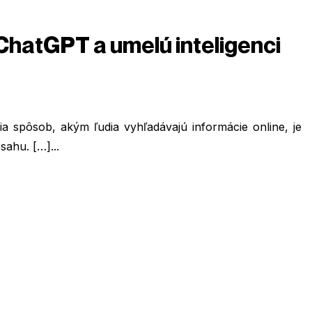
ChatGPT a umelú inteligenci
ia spôsob, akým ľudia vyhľadávajú informácie online, je
ahu. […]...