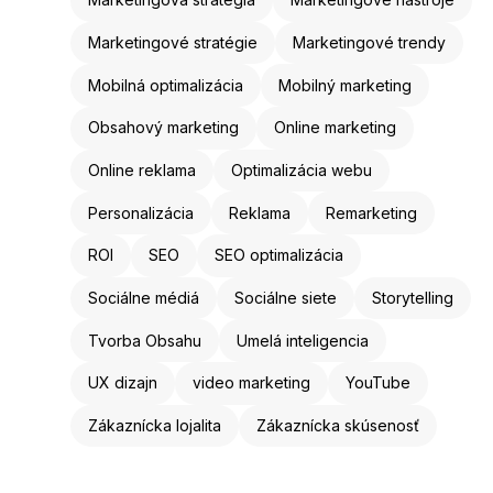
Marketingové stratégie
Marketingové trendy
Mobilná optimalizácia
Mobilný marketing
Obsahový marketing
Online marketing
Online reklama
Optimalizácia webu
Personalizácia
Reklama
Remarketing
ROI
SEO
SEO optimalizácia
Sociálne médiá
Sociálne siete
Storytelling
Tvorba Obsahu
Umelá inteligencia
UX dizajn
video marketing
YouTube
Zákaznícka lojalita
Zákaznícka skúsenosť