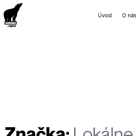
Úvod
O ná
Značka:
Lokáln