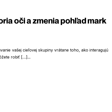
oria oči a zmenia pohľad mark
anie vašej cieľovej skupiny vrátane toho, ako interagujú
ete robiť […]...