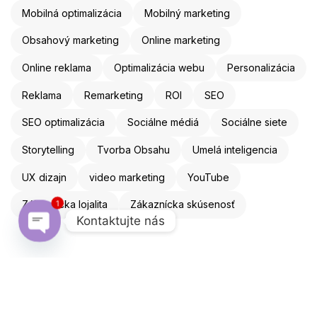
Mobilná optimalizácia
Mobilný marketing
Obsahový marketing
Online marketing
Online reklama
Optimalizácia webu
Personalizácia
Reklama
Remarketing
ROI
SEO
SEO optimalizácia
Sociálne médiá
Sociálne siete
Storytelling
Tvorba Obsahu
Umelá inteligencia
UX dizajn
video marketing
YouTube
Zákaznícka lojalita
Zákaznícka skúsenosť
1
Kontaktujte nás
Open chaty