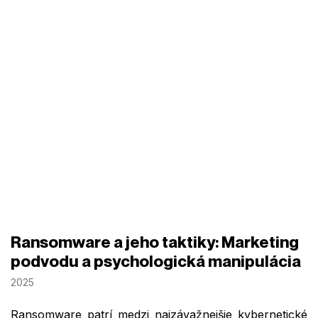
Ransomware a jeho taktiky: Marketing
podvodu a psychologická manipulácia
2025
Ransomware patrí medzi najzávažnejšie kybernetické