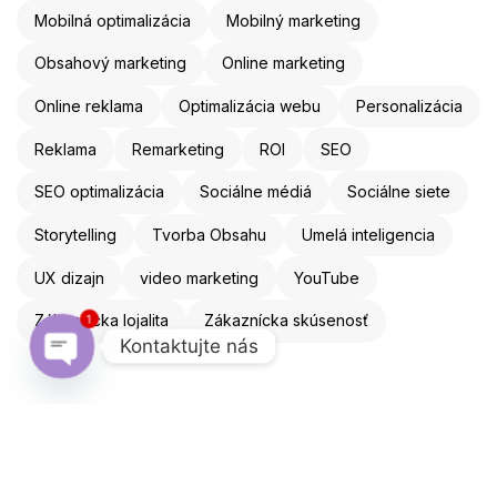
Mobilná optimalizácia
Mobilný marketing
Obsahový marketing
Online marketing
Online reklama
Optimalizácia webu
Personalizácia
Reklama
Remarketing
ROI
SEO
SEO optimalizácia
Sociálne médiá
Sociálne siete
Storytelling
Tvorba Obsahu
Umelá inteligencia
UX dizajn
video marketing
YouTube
1
Zákaznícka lojalita
Zákaznícka skúsenosť
Kontaktujte nás
Open chaty