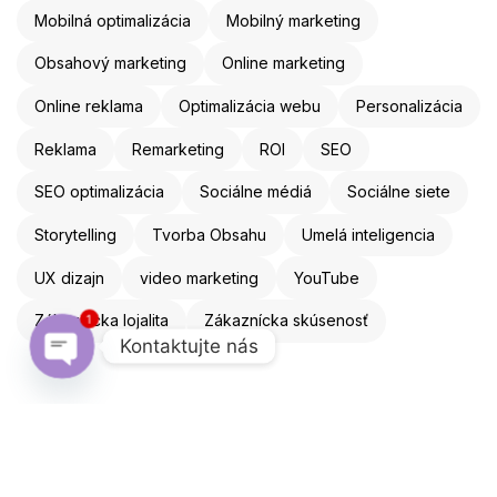
Mobilná optimalizácia
Mobilný marketing
Obsahový marketing
Online marketing
Online reklama
Optimalizácia webu
Personalizácia
Reklama
Remarketing
ROI
SEO
SEO optimalizácia
Sociálne médiá
Sociálne siete
Storytelling
Tvorba Obsahu
Umelá inteligencia
UX dizajn
video marketing
YouTube
1
Zákaznícka lojalita
Zákaznícka skúsenosť
Kontaktujte nás
Open chaty