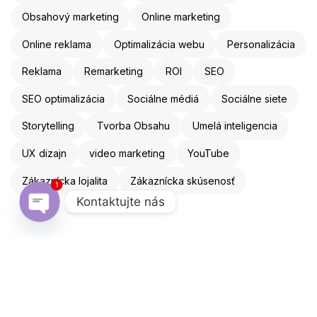
Obsahový marketing
Online marketing
Online reklama
Optimalizácia webu
Personalizácia
Reklama
Remarketing
ROI
SEO
SEO optimalizácia
Sociálne médiá
Sociálne siete
Storytelling
Tvorba Obsahu
Umelá inteligencia
UX dizajn
video marketing
YouTube
Zákaznícka lojalita
Zákaznícka skúsenosť
1
Kontaktujte nás
Open chaty