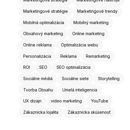
Marketingové stratégie
Marketingové trendy
Mobilná optimalizácia
Mobilný marketing
Obsahový marketing
Online marketing
Online reklama
Optimalizácia webu
Personalizácia
Reklama
Remarketing
ROI
SEO
SEO optimalizácia
Sociálne médiá
Sociálne siete
Storytelling
Tvorba Obsahu
Umelá inteligencia
UX dizajn
video marketing
YouTube
Zákaznícka lojalita
Zákaznícka skúsenosť