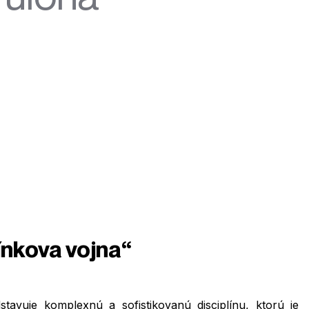
ínkova vojna“
avuje komplexnú a sofistikovanú disciplínu, ktorú je