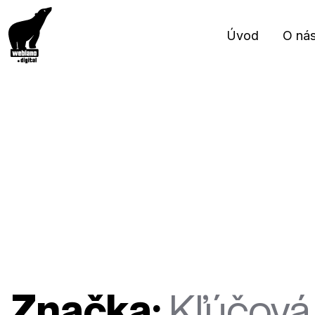
Úvod
O ná
Značka:
Kľúčová