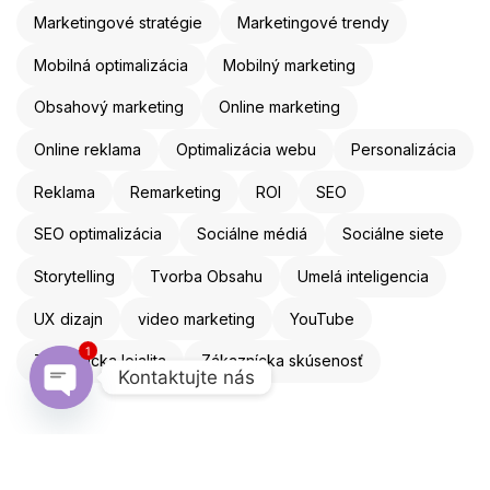
Marketingové stratégie
Marketingové trendy
Mobilná optimalizácia
Mobilný marketing
Obsahový marketing
Online marketing
Online reklama
Optimalizácia webu
Personalizácia
Reklama
Remarketing
ROI
SEO
SEO optimalizácia
Sociálne médiá
Sociálne siete
Storytelling
Tvorba Obsahu
Umelá inteligencia
UX dizajn
video marketing
YouTube
1
Zákaznícka lojalita
Zákaznícka skúsenosť
Kontaktujte nás
Open chaty