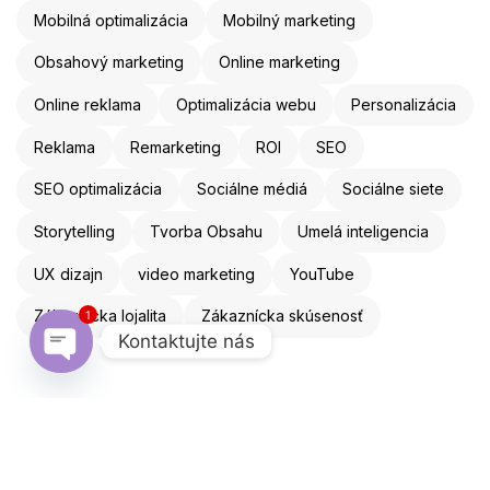
Mobilná optimalizácia
Mobilný marketing
Obsahový marketing
Online marketing
Online reklama
Optimalizácia webu
Personalizácia
Reklama
Remarketing
ROI
SEO
SEO optimalizácia
Sociálne médiá
Sociálne siete
Storytelling
Tvorba Obsahu
Umelá inteligencia
UX dizajn
video marketing
YouTube
1
Zákaznícka lojalita
Zákaznícka skúsenosť
Kontaktujte nás
Open chaty