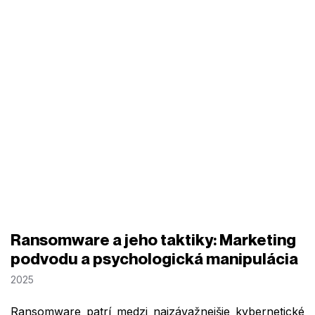
Ransomware a jeho taktiky: Marketing
podvodu a psychologická manipulácia
2025
Ransomware patrí medzi najzávažnejšie kybernetické