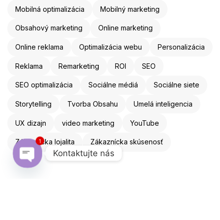
Mobilná optimalizácia
Mobilný marketing
Obsahový marketing
Online marketing
Online reklama
Optimalizácia webu
Personalizácia
Reklama
Remarketing
ROI
SEO
SEO optimalizácia
Sociálne médiá
Sociálne siete
Storytelling
Tvorba Obsahu
Umelá inteligencia
UX dizajn
video marketing
YouTube
Zákaznícka lojalita
Zákaznícka skúsenosť
1
Kontaktujte nás
Open chaty