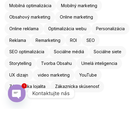
Mobilná optimalizácia
Mobilný marketing
Obsahový marketing
Online marketing
Online reklama
Optimalizácia webu
Personalizácia
Reklama
Remarketing
ROI
SEO
SEO optimalizácia
Sociálne médiá
Sociálne siete
Storytelling
Tvorba Obsahu
Umelá inteligencia
UX dizajn
video marketing
YouTube
Zákaznícka lojalita
Zákaznícka skúsenosť
1
Kontaktujte nás
Open chaty