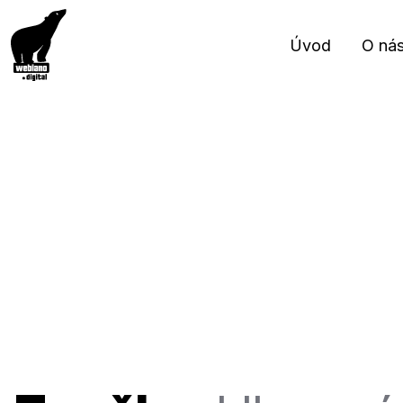
Úvod
O ná