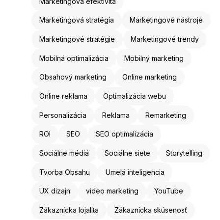
Marketingová efektivita
Marketingová stratégia
Marketingové nástroje
Marketingové stratégie
Marketingové trendy
Mobilná optimalizácia
Mobilný marketing
Obsahový marketing
Online marketing
Online reklama
Optimalizácia webu
Personalizácia
Reklama
Remarketing
ROI
SEO
SEO optimalizácia
Sociálne médiá
Sociálne siete
Storytelling
Tvorba Obsahu
Umelá inteligencia
UX dizajn
video marketing
YouTube
Zákaznícka lojalita
Zákaznícka skúsenosť