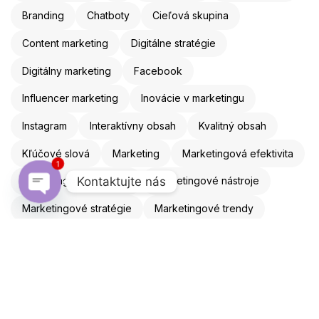
Branding
Chatboty
Cieľová skupina
Content marketing
Digitálne stratégie
Digitálny marketing
Facebook
Influencer marketing
Inovácie v marketingu
Instagram
Interaktívny obsah
Kvalitný obsah
Kľúčové slová
Marketing
Marketingová efektivita
1
Kontaktujte nás
Marketingová stratégia
Marketingové nástroje
Open chaty
Marketingové stratégie
Marketingové trendy
Mobilná optimalizácia
Mobilný marketing
Obsahový marketing
Online marketing
Online reklama
Optimalizácia webu
Personalizácia
Reklama
Remarketing
ROI
SEO