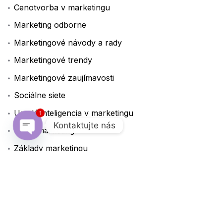
Cenotvorba v marketingu
Marketing odborne
Marketingové návody a rady
Marketingové trendy
Marketingové zaujímavosti
Sociálne siete
Umelá inteligencia v marketingu
1
Kontaktujte nás
Video marketing
Open chaty
Základy marketingu
Značky
A/B testovanie
AI
Analýza dát
Automatizácia