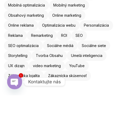
Mobilná optimalizácia
Mobilný marketing
Obsahový marketing
Online marketing
Online reklama
Optimalizácia webu
Personalizácia
Reklama
Remarketing
ROI
SEO
SEO optimalizácia
Sociálne médiá
Sociálne siete
Storytelling
Tvorba Obsahu
Umelá inteligencia
UX dizajn
video marketing
YouTube
1
Zákaznícka lojalita
Zákaznícka skúsenosť
Kontaktujte nás
Open chaty