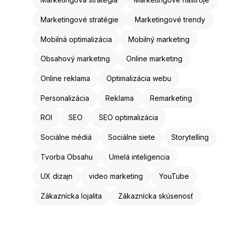
Marketingové stratégie
Marketingové trendy
Mobilná optimalizácia
Mobilný marketing
Obsahový marketing
Online marketing
Online reklama
Optimalizácia webu
Personalizácia
Reklama
Remarketing
ROI
SEO
SEO optimalizácia
Sociálne médiá
Sociálne siete
Storytelling
Tvorba Obsahu
Umelá inteligencia
UX dizajn
video marketing
YouTube
Zákaznícka lojalita
Zákaznícka skúsenosť