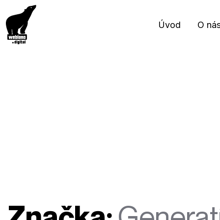
Úvod
O ná
Značka:
Generat