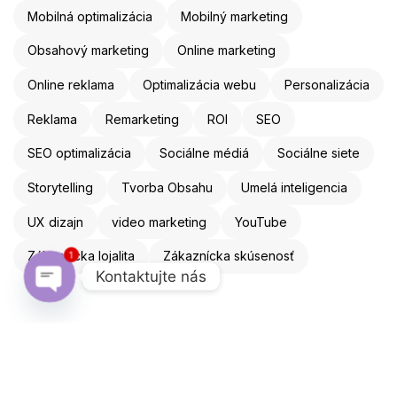
Mobilná optimalizácia
Mobilný marketing
Obsahový marketing
Online marketing
Online reklama
Optimalizácia webu
Personalizácia
Reklama
Remarketing
ROI
SEO
SEO optimalizácia
Sociálne médiá
Sociálne siete
Storytelling
Tvorba Obsahu
Umelá inteligencia
UX dizajn
video marketing
YouTube
Zákaznícka lojalita
Zákaznícka skúsenosť
1
Kontaktujte nás
Open chaty