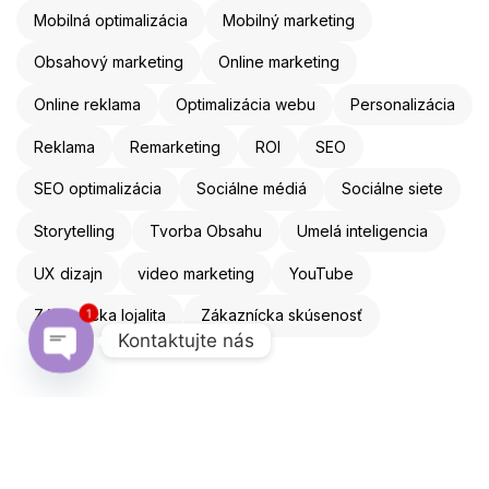
Mobilná optimalizácia
Mobilný marketing
Obsahový marketing
Online marketing
Online reklama
Optimalizácia webu
Personalizácia
Reklama
Remarketing
ROI
SEO
SEO optimalizácia
Sociálne médiá
Sociálne siete
Storytelling
Tvorba Obsahu
Umelá inteligencia
UX dizajn
video marketing
YouTube
Zákaznícka lojalita
Zákaznícka skúsenosť
1
Kontaktujte nás
Open chaty