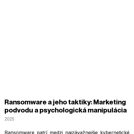
Ransomware a jeho taktiky: Marketing
podvodu a psychologická manipulácia
2025
Ransomware patrí medzi najzávažnejšie kybernetické