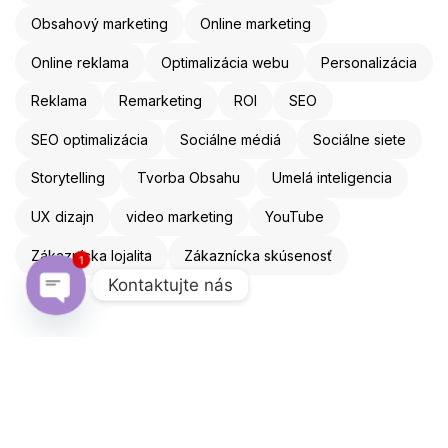
Obsahový marketing
Online marketing
Online reklama
Optimalizácia webu
Personalizácia
Reklama
Remarketing
ROI
SEO
SEO optimalizácia
Sociálne médiá
Sociálne siete
Storytelling
Tvorba Obsahu
Umelá inteligencia
UX dizajn
video marketing
YouTube
Zákaznícka lojalita
Zákaznícka skúsenosť
1
Kontaktujte nás
Open chaty