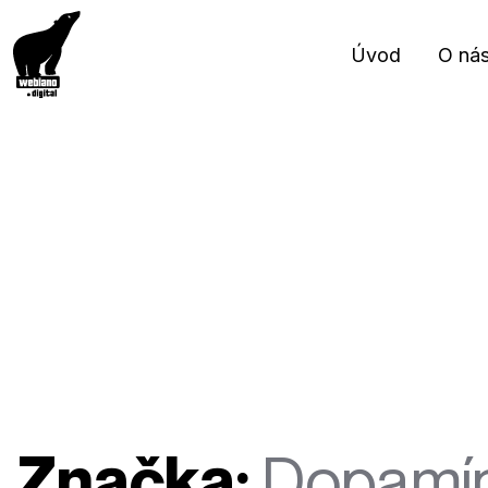
Úvod
O ná
Značka:
Dopamín