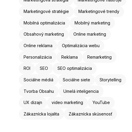
Marketingové stratégie
Marketingové trendy
Mobilná optimalizácia
Mobilný marketing
Obsahový marketing
Online marketing
Online reklama
Optimalizácia webu
Personalizácia
Reklama
Remarketing
ROI
SEO
SEO optimalizácia
Sociálne médiá
Sociálne siete
Storytelling
Tvorba Obsahu
Umelá inteligencia
UX dizajn
video marketing
YouTube
Zákaznícka lojalita
Zákaznícka skúsenosť