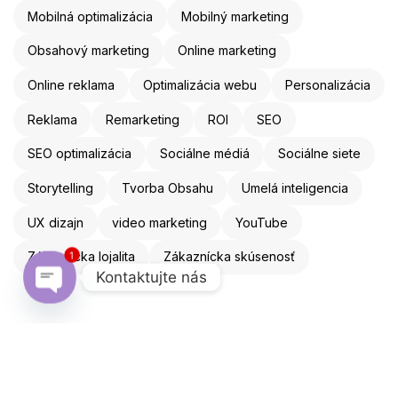
Mobilná optimalizácia
Mobilný marketing
Obsahový marketing
Online marketing
Online reklama
Optimalizácia webu
Personalizácia
Reklama
Remarketing
ROI
SEO
SEO optimalizácia
Sociálne médiá
Sociálne siete
Storytelling
Tvorba Obsahu
Umelá inteligencia
UX dizajn
video marketing
YouTube
Zákaznícka lojalita
Zákaznícka skúsenosť
1
Kontaktujte nás
Open chaty