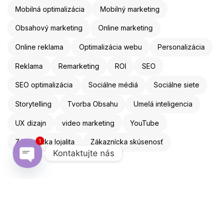
Mobilná optimalizácia
Mobilný marketing
Obsahový marketing
Online marketing
Online reklama
Optimalizácia webu
Personalizácia
Reklama
Remarketing
ROI
SEO
SEO optimalizácia
Sociálne médiá
Sociálne siete
Storytelling
Tvorba Obsahu
Umelá inteligencia
UX dizajn
video marketing
YouTube
Zákaznícka lojalita
Zákaznícka skúsenosť
1
Kontaktujte nás
Open chaty