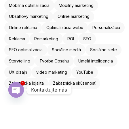
Mobilná optimalizácia
Mobilný marketing
Obsahový marketing
Online marketing
Online reklama
Optimalizácia webu
Personalizácia
Reklama
Remarketing
ROI
SEO
SEO optimalizácia
Sociálne médiá
Sociálne siete
Storytelling
Tvorba Obsahu
Umelá inteligencia
UX dizajn
video marketing
YouTube
1
Zákaznícka lojalita
Zákaznícka skúsenosť
Kontaktujte nás
Open chaty