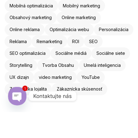
Mobilná optimalizácia
Mobilný marketing
Obsahový marketing
Online marketing
Online reklama
Optimalizácia webu
Personalizácia
Reklama
Remarketing
ROI
SEO
SEO optimalizácia
Sociálne médiá
Sociálne siete
Storytelling
Tvorba Obsahu
Umelá inteligencia
UX dizajn
video marketing
YouTube
Zákaznícka lojalita
Zákaznícka skúsenosť
1
Kontaktujte nás
Open chaty