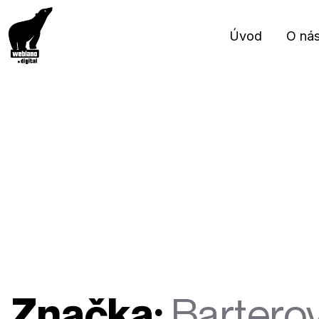
Úvod
O ná
Značka:
Barterov