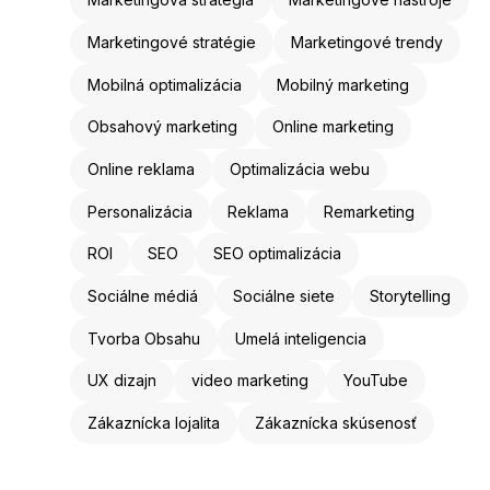
Marketingové stratégie
Marketingové trendy
Mobilná optimalizácia
Mobilný marketing
Obsahový marketing
Online marketing
Online reklama
Optimalizácia webu
Personalizácia
Reklama
Remarketing
ROI
SEO
SEO optimalizácia
Sociálne médiá
Sociálne siete
Storytelling
Tvorba Obsahu
Umelá inteligencia
UX dizajn
video marketing
YouTube
Zákaznícka lojalita
Zákaznícka skúsenosť