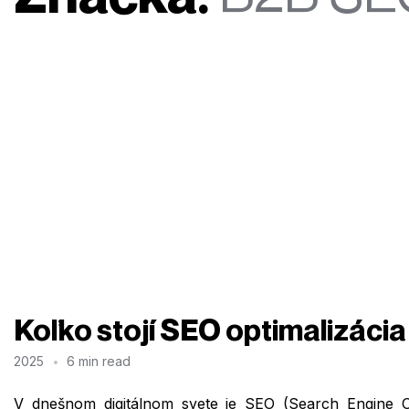
Koľko stojí SEO optimalizácia
2025
6 min read
V dnešnom digitálnom svete je SEO (Search Engine O