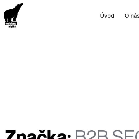
Úvod
O ná
Značka:
B2B SE