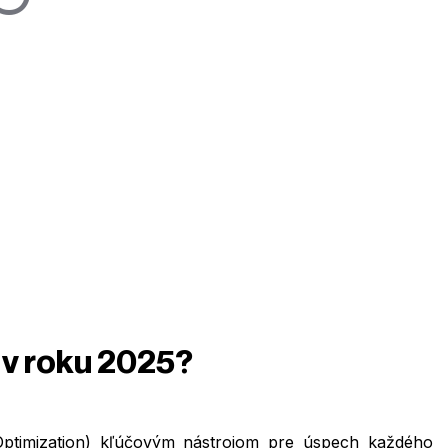
 v roku 2025?
ptimization) kľúčovým nástrojom pre úspech každého