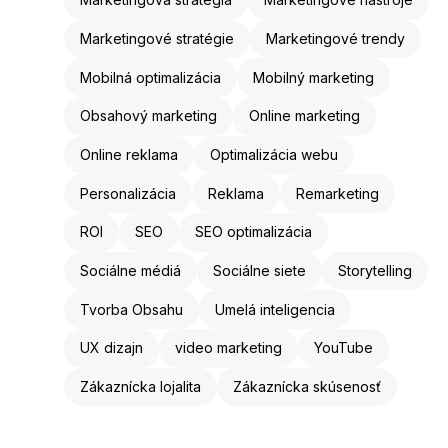
Marketingové stratégie
Marketingové trendy
Mobilná optimalizácia
Mobilný marketing
Obsahový marketing
Online marketing
Online reklama
Optimalizácia webu
Personalizácia
Reklama
Remarketing
ROI
SEO
SEO optimalizácia
Sociálne médiá
Sociálne siete
Storytelling
Tvorba Obsahu
Umelá inteligencia
UX dizajn
video marketing
YouTube
Zákaznícka lojalita
Zákaznícka skúsenosť