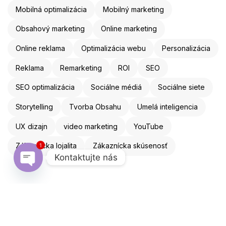
Mobilná optimalizácia
Mobilný marketing
Obsahový marketing
Online marketing
Online reklama
Optimalizácia webu
Personalizácia
Reklama
Remarketing
ROI
SEO
SEO optimalizácia
Sociálne médiá
Sociálne siete
Storytelling
Tvorba Obsahu
Umelá inteligencia
UX dizajn
video marketing
YouTube
1
Zákaznícka lojalita
Zákaznícka skúsenosť
Kontaktujte nás
Open chaty