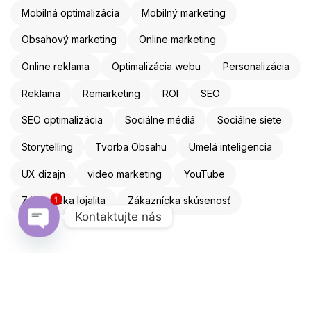
Mobilná optimalizácia
Mobilný marketing
Obsahový marketing
Online marketing
Online reklama
Optimalizácia webu
Personalizácia
Reklama
Remarketing
ROI
SEO
SEO optimalizácia
Sociálne médiá
Sociálne siete
Storytelling
Tvorba Obsahu
Umelá inteligencia
UX dizajn
video marketing
YouTube
Zákaznícka lojalita
Zákaznícka skúsenosť
1
Kontaktujte nás
Open chaty