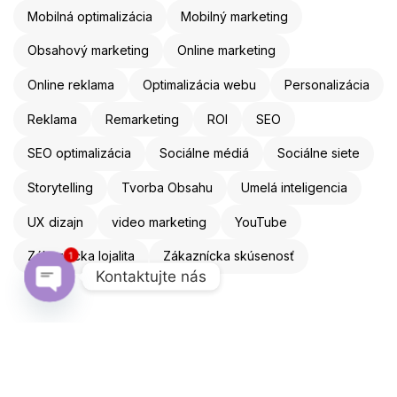
Mobilná optimalizácia
Mobilný marketing
Obsahový marketing
Online marketing
Online reklama
Optimalizácia webu
Personalizácia
Reklama
Remarketing
ROI
SEO
SEO optimalizácia
Sociálne médiá
Sociálne siete
Storytelling
Tvorba Obsahu
Umelá inteligencia
UX dizajn
video marketing
YouTube
1
Zákaznícka lojalita
Zákaznícka skúsenosť
Kontaktujte nás
Open chaty